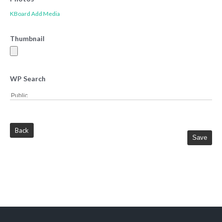
KBoard Add Media
Thumbnail
WP Search
Back
Save